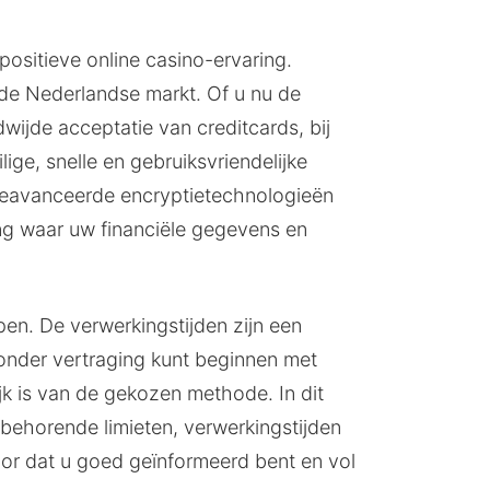
positieve online casino-ervaring.
p de Nederlandse markt. Of u nu de
ijde acceptatie van creditcards, bij
lige, snelle en gebruiksvriendelijke
 geavanceerde encryptietechnologieën
ing waar uw financiële gegevens en
en. De verwerkingstijden zijn een
zonder vertraging kunt beginnen met
k is van de gekozen methode. In dit
jbehorende limieten, verwerkingstijden
oor dat u goed geïnformeerd bent en vol