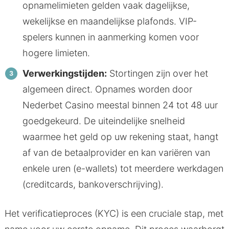
opnamelimieten gelden vaak dagelijkse,
wekelijkse en maandelijkse plafonds. VIP-
spelers kunnen in aanmerking komen voor
hogere limieten.
Verwerkingstijden:
Stortingen zijn over het
algemeen direct. Opnames worden door
Nederbet Casino meestal binnen 24 tot 48 uur
goedgekeurd. De uiteindelijke snelheid
waarmee het geld op uw rekening staat, hangt
af van de betaalprovider en kan variëren van
enkele uren (e-wallets) tot meerdere werkdagen
(creditcards, bankoverschrijving).
Het verificatieproces (KYC) is een cruciale stap, met