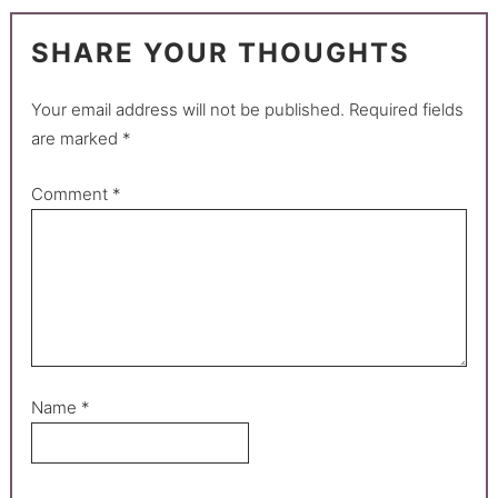
SHARE YOUR THOUGHTS
Your email address will not be published.
Required fields
are marked
*
Comment
*
Name
*