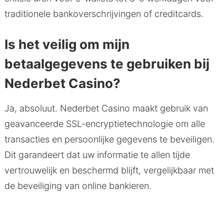
traditionele bankoverschrijvingen of creditcards.
Is het veilig om mijn
betaalgegevens te gebruiken bij
Nederbet Casino?
Ja, absoluut. Nederbet Casino maakt gebruik van
geavanceerde SSL-encryptietechnologie om alle
transacties en persoonlijke gegevens te beveiligen.
Dit garandeert dat uw informatie te allen tijde
vertrouwelijk en beschermd blijft, vergelijkbaar met
de beveiliging van online bankieren.