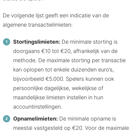
De volgende lijst geeft een indicatie van de
algemene transactielimieten:
Stortingslimieten:
De minimale storting is
doorgaans €10 tot €20, afhankelijk van de
methode. De maximale storting per transactie
kan oplopen tot enkele duizenden euro’s,
bijvoorbeeld €5.000. Spelers kunnen ook
persoonlijke dagelijkse, wekelijkse of
maandelijkse limieten instellen in hun
accountinstellingen.
Opnamelimieten:
De minimale opname is
meestal vastgesteld op €20. Voor de maximale