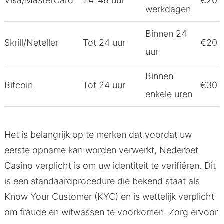
Visa/MasterCard
24-48 uur
€20
werkdagen
Binnen 24
Skrill/Neteller
Tot 24 uur
€20
uur
Binnen
Bitcoin
Tot 24 uur
€30
enkele uren
Het is belangrijk op te merken dat voordat uw
eerste opname kan worden verwerkt, Nederbet
Casino verplicht is om uw identiteit te verifiëren. Dit
is een standaardprocedure die bekend staat als
Know Your Customer (KYC) en is wettelijk verplicht
om fraude en witwassen te voorkomen. Zorg ervoor