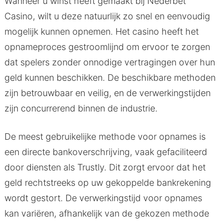
Wanneer u winst heeft gemaakt bij Nederbet
Casino, wilt u deze natuurlijk zo snel en eenvoudig
mogelijk kunnen opnemen. Het casino heeft het
opnameproces gestroomlijnd om ervoor te zorgen
dat spelers zonder onnodige vertragingen over hun
geld kunnen beschikken. De beschikbare methoden
zijn betrouwbaar en veilig, en de verwerkingstijden
zijn concurrerend binnen de industrie.
De meest gebruikelijke methode voor opnames is
een directe bankoverschrijving, vaak gefaciliteerd
door diensten als Trustly. Dit zorgt ervoor dat het
geld rechtstreeks op uw gekoppelde bankrekening
wordt gestort. De verwerkingstijd voor opnames
kan variëren, afhankelijk van de gekozen methode