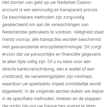
Het storten van geld op uw Nederbet Casino-
account is een eenvoudig en transparant proces.
De beschikbare methoden zijn zorgvuldig
geselecteerd om aan de verwachtingen van
Nederlandse gebruikers te voldoen. Veiligheid staat
hierbij voorop; alle transacties worden beschermd
met geavanceerde encryptietechnologie. Dit zorgt
ervoor dat uw persoonlijke en financiële gegevens
te allen tijde veilig zijn. Of u nu kiest voor een
directe bankoverschrijving, een e-wallet of een
creditcard, de verwerkingstijden zijn minimaal,
waardoor uw speelsaldo vrijwel onmiddellijk wordt
bijgewerkt. In de volgende secties duiken we dieper
in de specifieke methoden, limieten en de stappen
die nodig zijn om uw transacties soepel te laten