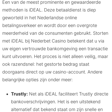
Een van de meest prominente en gewaardeerde
methoden is iDEAL. Deze betaaldienst is diep
geworteld in het Nederlandse online
betalingsverkeer en wordt door een overgrote
meerderheid van de consumenten gebruikt. Storten
met iDEAL bij Nederbet Casino betekent dat u via
uw eigen vertrouwde bankomgeving een transactie
kunt uitvoeren. Het proces is niet alleen veilig, maar
ook razendsnel: het gestorte bedrag staat
doorgaans direct op uw casino-account. Andere
belangrijke opties zijn onder meer:
Trustly:
Net als iDEAL faciliteert Trustly directe
bankoverschrijvingen. Het is een uitstekend
alternatief dat bekend staat om zijn snelle en