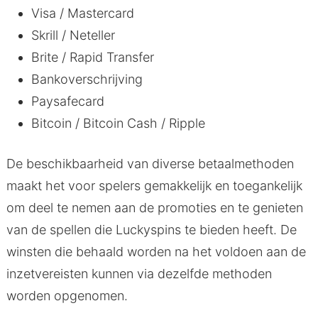
Visa / Mastercard
Skrill / Neteller
Brite / Rapid Transfer
Bankoverschrijving
Paysafecard
Bitcoin / Bitcoin Cash / Ripple
De beschikbaarheid van diverse betaalmethoden
maakt het voor spelers gemakkelijk en toegankelijk
om deel te nemen aan de promoties en te genieten
van de spellen die Luckyspins te bieden heeft. De
winsten die behaald worden na het voldoen aan de
inzetvereisten kunnen via dezelfde methoden
worden opgenomen.