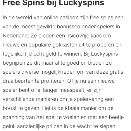
Free Spins bij Luckyspins
In de wereld van online casino’s zijn free spins een
van de meest gewilde bonussen onder spelers in
Nederland. Ze bieden een risicovrije kans om
nieuwe en populaire gokkasten uit te proberen en
tegelijkertijd echt geld te winnen. Bij Luckyspins
begrijpen ze dit maar al te goed en bieden ze
spelers diverse mogelijkheden om van deze gratis
draaibeurten te profiteren. Of je nu een nieuwe
speler bent of al langer meespeelt, er zijn
verschillende manieren om je spelervaring een
boost te geven. Het is de ideale manier om de
spanning van het spel te voelen en met een beetje
geluk aanzienlijke prijzen in de wacht te slepen.