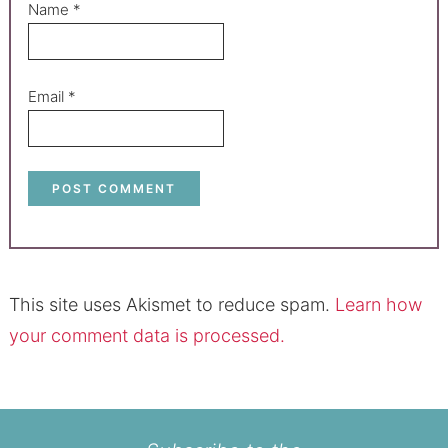
Name
*
Email
*
This site uses Akismet to reduce spam.
Learn how
your comment data is processed.