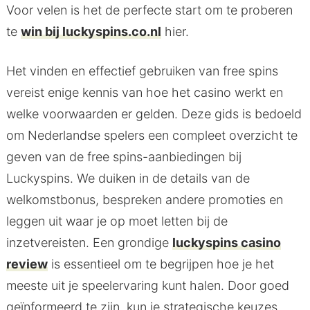
Voor velen is het de perfecte start om te proberen
te
win bij luckyspins.co.nl
hier.
Het vinden en effectief gebruiken van free spins
vereist enige kennis van hoe het casino werkt en
welke voorwaarden er gelden. Deze gids is bedoeld
om Nederlandse spelers een compleet overzicht te
geven van de free spins-aanbiedingen bij
Luckyspins. We duiken in de details van de
welkomstbonus, bespreken andere promoties en
leggen uit waar je op moet letten bij de
inzetvereisten. Een grondige
luckyspins casino
review
is essentieel om te begrijpen hoe je het
meeste uit je speelervaring kunt halen. Door goed
geïnformeerd te zijn, kun je strategische keuzes