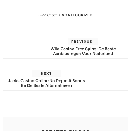
Filed Under:
UNCATEGORIZED
PREVIOUS
Wild Casino Free Spins: De Beste
Aanbiedingen Voor Nederland
NEXT
Jacks Casino Online No Deposit Bonus
En De Beste Alternatieven