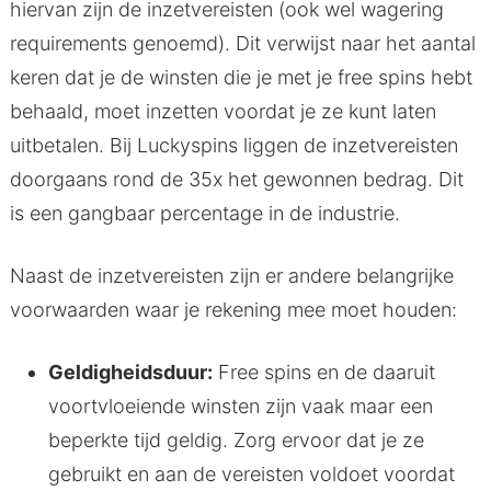
hiervan zijn de inzetvereisten (ook wel wagering
requirements genoemd). Dit verwijst naar het aantal
keren dat je de winsten die je met je free spins hebt
behaald, moet inzetten voordat je ze kunt laten
uitbetalen. Bij Luckyspins liggen de inzetvereisten
doorgaans rond de 35x het gewonnen bedrag. Dit
is een gangbaar percentage in de industrie.
Naast de inzetvereisten zijn er andere belangrijke
voorwaarden waar je rekening mee moet houden:
Geldigheidsduur:
Free spins en de daaruit
voortvloeiende winsten zijn vaak maar een
beperkte tijd geldig. Zorg ervoor dat je ze
gebruikt en aan de vereisten voldoet voordat