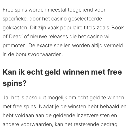
Free spins worden meestal toegekend voor
specifieke, door het casino geselecteerde
gokkasten. Dit zijn vaak populaire titels zoals ‘Book
of Dead’ of nieuwe releases die het casino wil
promoten. De exacte spellen worden altijd vermeld
in de bonusvoorwaarden.
Kan ik echt geld winnen met free
spins?
Ja, het is absoluut mogelijk om echt geld te winnen
met free spins. Nadat je de winsten hebt behaald en
hebt voldaan aan de geldende inzetvereisten en
andere voorwaarden, kan het resterende bedrag