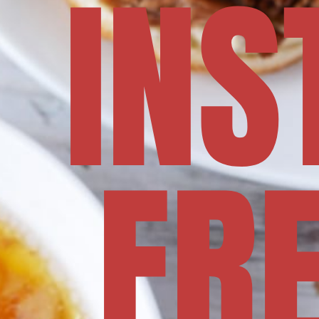
INS
FR