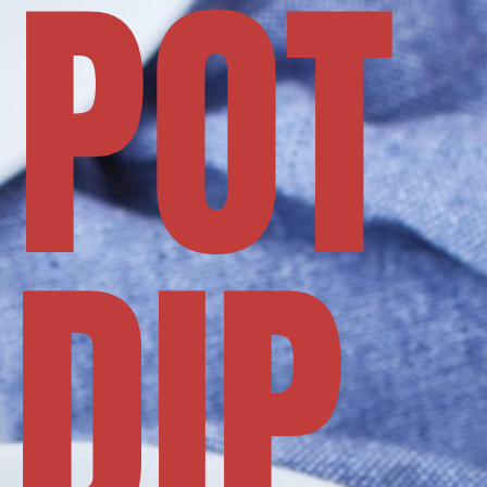
 POT
DIP